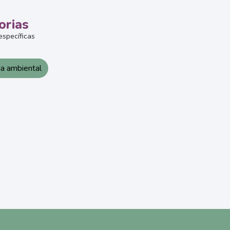
orias
específicas
ia ambiental