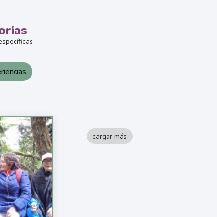
orias
específicas
riencias
cargar más